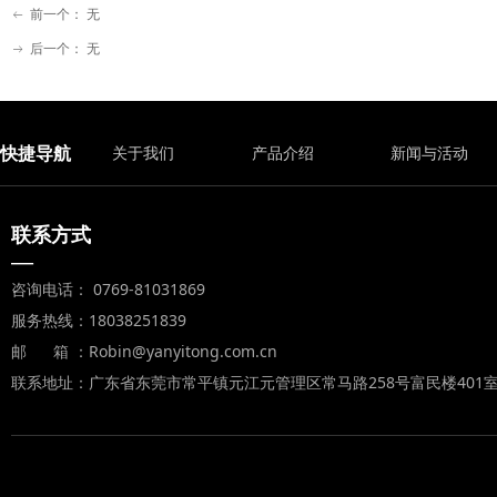
前一个：
无
ꂃ
后一个：
无
ꁹ
快捷导航
关于我们
产品介绍
新闻与活动
联系方式
—
咨询电话： 0769-81031869
服务热线：18038251839
邮 箱 ：Robin@yanyitong.com.cn
联系地址：广东省东莞市常平镇元江元管理区常马路258号富民楼401